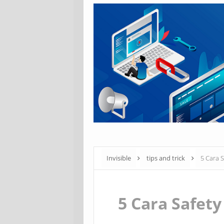
Invisible
tips and trick
5 Cara 
5 Cara Safety