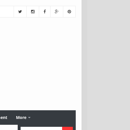
ment
More