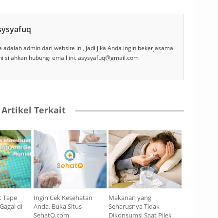
sysyafuq
 adalah admin dari website ini, jadi jika Anda ingin bekerjasama
ni silahkan hubungi email ini. asysyafuq@gmail.com
Artikel Terkait
 Tape
Ingin Cek Kesehatan
Makanan yang
Gagal di
Anda, Buka Situs
Seharusnya Tidak
SehatQ.com
Dikonsumsi Saat Pilek