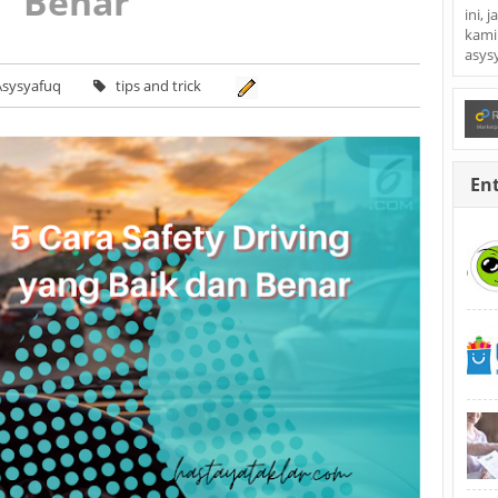
Benar
ini, 
kami
asys
sysyafuq
tips and trick
Ent